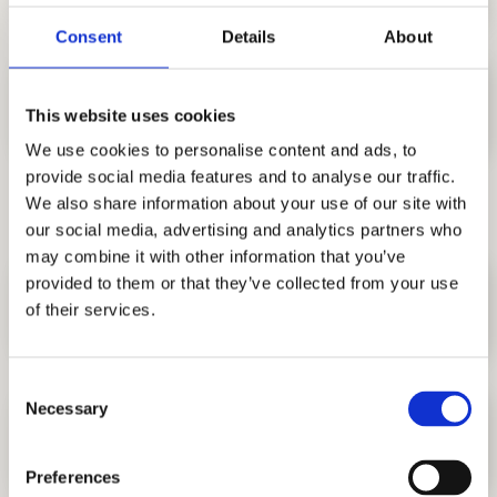
Consent
Details
About
13. Da li su kućni ljubimci
This website uses cookies
dozvoljeni?
We use cookies to personalise content and ads, to
provide social media features and to analyse our traffic.
Lokacija i život u kompleksu
We also share information about your use of our site with
our social media, advertising and analytics partners who
may combine it with other information that you’ve
provided to them or that they’ve collected from your use
14. Da li je AFI Skyline Residence
of their services.
pogodan za porodice?
Consent
Necessary
Selection
15. Šta se nalazi u blizini
kompleksa?
Preferences