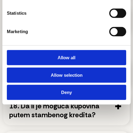
Statistics
16. Kakva je povezanost sa
ostalim delovima grada?
Marketing
Kupovina
Allow all
17. Kakva je cena stanova u AFI
Allow selection
Skyline Residence?
Deny
18. Da li je moguća kupovina
putem stambenog kredita?