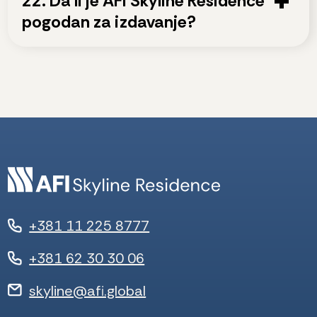
22. Da li je AFI Skyline Residence
pogodan za izdavanje?
+381 11 225 8777
+381 62 30 30 06
skyline@afi.global